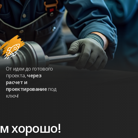
От идеи до готового
проекта,
через
расчет и
проектирование
под
ключ!
ем хорошо!