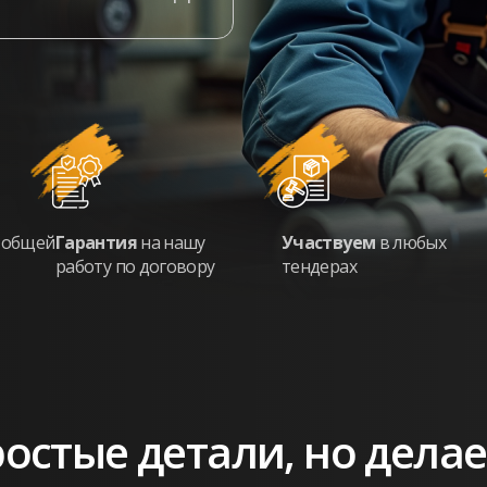
о
общей
Гарантия
на нашу
Участвуем
в любых
работу по договору
тендерах
остые детали, но дела