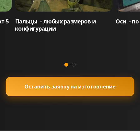
т 5
Ролики – для станков,
И много
подъемного оборудования,
конвейеров
Оставить заявку на изготовление