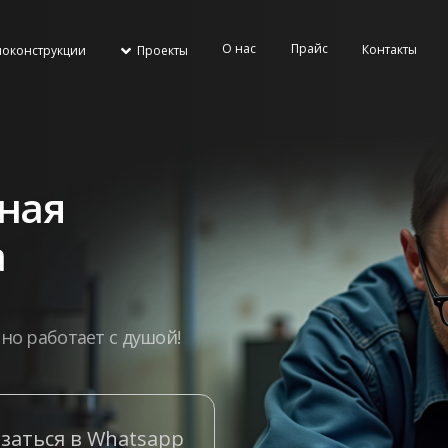
О нас
Прайс
Контакты
локонструкции
Проекты
ная
а
но работает с душой!
заться в Whatsapp