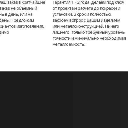
Ваш заказ в кратчайшие
Гарантия 1 - 2 года, делаем под ключ
 заказ не объемный
от проекта и расчета до покраски и
ь в день, или на
установки. В срок и полностью
день. Предложим
закроем вопрос с Вашим изделием
ариантов изготовления,
или металлоконструкцией. Ничего
димо
лишнего, только требуемый уровень
точности и минимально необходимая
металлоемкость.