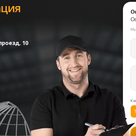
ция
О
О
Мы
роезд, 10
Ка