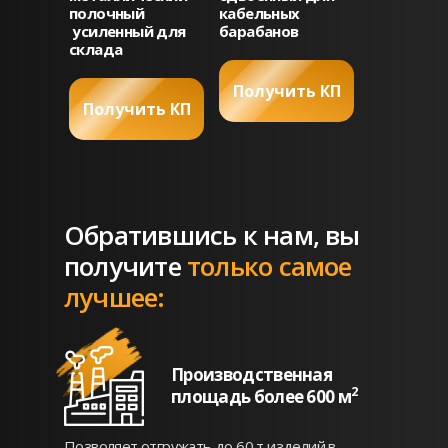
полочный
кабельных
усиленный для
барабанов
склада
Получить КП
Получить КП
Обратившись к нам, вы
получите
только самое
лучшее:
Производственная
2
площадь более 600 м
Позволяет отгружать до 60 т изделий в