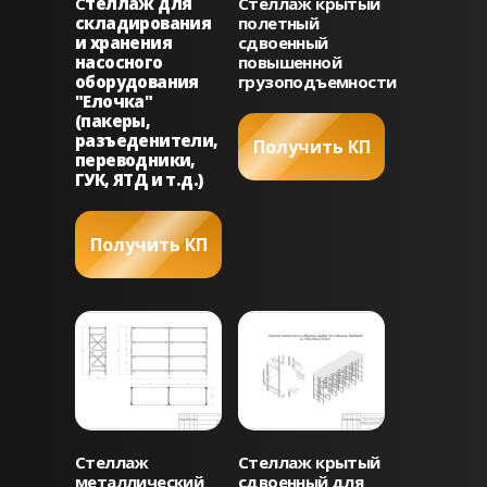
С
теллаж для
Стеллаж крытый
складирования
полетный
и хранения
сдвоенный
насосного
повышенной
оборудования
грузоподъемности
"Елочка"
(пакеры,
разъеденители,
Получить КП
переводники,
ГУК, ЯТД и т.д.)
Получить КП
Стеллаж
Стеллаж крытый
металлический
сдвоенный для